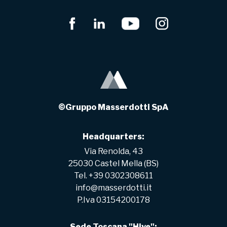
©Gruppo Masserdotti SpA
Headquarters:
Via Renolda, 43
25030 Castel Mella (BS)
Tel. +39 0302308611
info@masserdotti.it
P.Iva 03154200178
Sede Toscana "Hive":