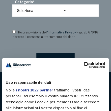
Categoria
*
Ho preso visione dell
'Informativa Privacy
Reg. EU 679/16
e presto il consenso al trattamento dei dati
*
Uso responsabile dei dati
Digital decoration
Noi e
i nostri 1022 partner
trattiamo i vostri dati
personali, ad esempio il vostro numero IP, utilizzando
Digital signage
tecnologie come i cookie per memorizzare e accedere
alle informazioni sul vostro dispositivo al fine di