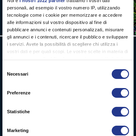
Noi e
i nostri 1022 partner
trattiamo i vostri dati
personali, ad esempio il vostro numero IP, utilizzando
tecnologie come i cookie per memorizzare e accedere
alle informazioni sul vostro dispositivo al fine di
pubblicare annunci e contenuti personalizzati, misurare
gli annunci e i contenuti, ricercare il pubblico e sviluppare
i servizi. Avete la possibilità di scegliere chi utilizza i
vostri dati e per quali scopi. Le vostre scelte in materia di
privacy sono applicabili solo su questa proprietà digitale
Campaign
in cui avete effettuato le vostre scelte. È possibile
Selezione
Management
modificare o revocare il proprio consenso in qualsiasi
Necessari
del
momento dalla Dichiarazione sui cookie o facendo clic
consenso
sull'icona di attivazione della privacy.
Cambio immagine coordinato e
Preferenze
puntuale in tutti i punti vendita.
Con il tuo consenso, vorremmo anche:
Produzione di importanti quantità di
raccogliere informazioni sulla tua posizione
materiale stampato per campagne di
Statistiche
comunicazione per punti vedita in Italia e
geografica, con un'approssimazione di qualche
all’estero.
metro,
Marketing
Identificare il tuo dispositivo, scansionandolo