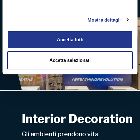
CONTINUA
attivamente alla ricerca di caratteristiche specifiche
(impronte digitali).
Mostra dettagli
Approfondisci come vengono elaborati i tuoi dati personali
e imposta le tue preferenze nella
sezione dettagli
. Puoi
modificare o ritirare il tuo consenso in qualsiasi momento
Accetta tutti
dalla Dichiarazione sui cookie.
Utilizziamo i cookie per personalizzare contenuti ed
Accetta selezionati
annunci, per fornire funzionalità dei social media e per
analizzare il nostro traffico. Condividiamo inoltre
informazioni sul modo in cui utilizza il nostro sito con i
nostri partner che si occupano di analisi dei dati web,
pubblicità e social media, i quali potrebbero combinarle
con altre informazioni che ha fornito loro o che hanno
raccolto dal suo utilizzo dei loro servizi.
Interior Decoration
Gli ambienti prendono vita