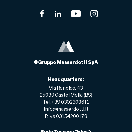
©Gruppo Masserdotti SpA
Headquarters:
Via Renolda, 43
25030 Castel Mella (BS)
Tel. +39 0302308611
info@masserdotti.it
P.Iva 03154200178
Sede Toscana "Hive":