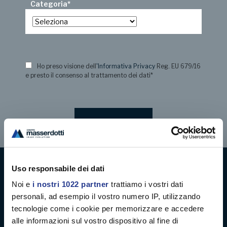
Categoria
*
Ho preso visione dell
'Informativa Privacy
Reg. EU 679/16
e presto il consenso al trattamento dei dati
*
Uso responsabile dei dati
Digital decoration
Noi e
i nostri 1022 partner
trattiamo i vostri dati
personali, ad esempio il vostro numero IP, utilizzando
Digital signage
tecnologie come i cookie per memorizzare e accedere
alle informazioni sul vostro dispositivo al fine di