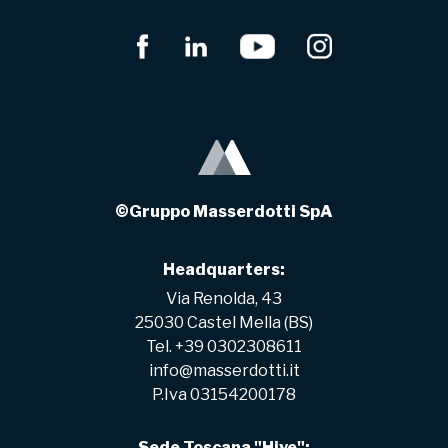
©Gruppo Masserdotti SpA
Headquarters:
Via Renolda, 43
25030 Castel Mella (BS)
Tel. +39 0302308611
info@masserdotti.it
P.Iva 03154200178
Sede Toscana "Hive":