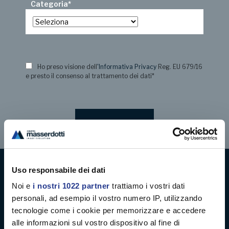
Categoria
*
Ho preso visione dell
'Informativa Privacy
Reg. EU 679/16
e presto il consenso al trattamento dei dati
*
Uso responsabile dei dati
Digital decoration
Noi e
i nostri 1022 partner
trattiamo i vostri dati
personali, ad esempio il vostro numero IP, utilizzando
Digital signage
tecnologie come i cookie per memorizzare e accedere
alle informazioni sul vostro dispositivo al fine di