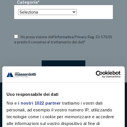
Categoria
*
Ho preso visione dell
'Informativa Privacy
Reg. EU 679/16
e presto il consenso al trattamento dei dati
*
Uso responsabile dei dati
Digital decoration
Noi e
i nostri 1022 partner
trattiamo i vostri dati
personali, ad esempio il vostro numero IP, utilizzando
Digital signage
tecnologie come i cookie per memorizzare e accedere
alle informazioni sul vostro dispositivo al fine di