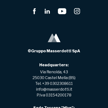
©Gruppo Masserdotti SpA
Headquarters:
Via Renolda, 43
25030 Castel Mella (BS)
Tel. +39 0302308611
info@masserdotti.it
P.Iva 03154200178
Sede Toscana "Hive":