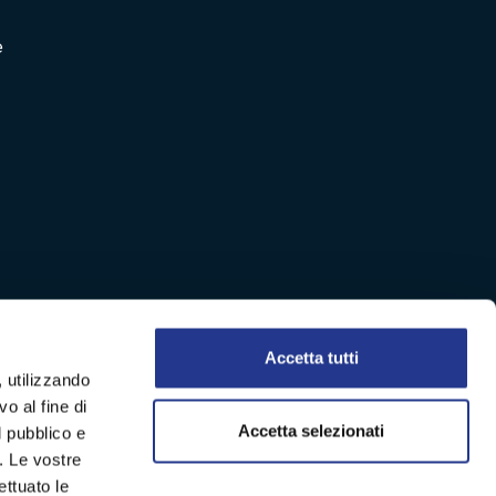
e
Accetta tutti
, utilizzando
o al fine di
Accetta selezionati
l pubblico e
i. Le vostre
ettuato le