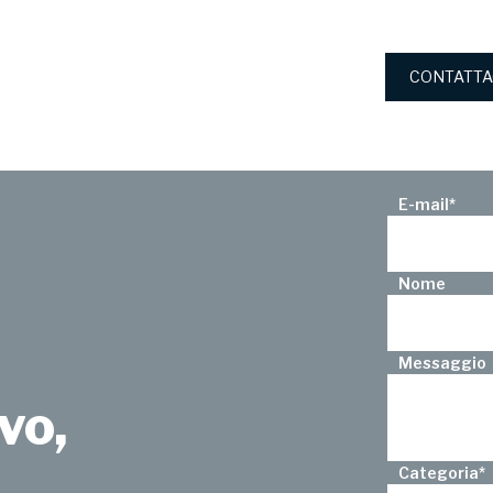
CONTATTA
E-mail
*
Nome
Messaggio
vo,
Categoria
*