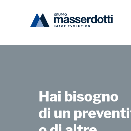
Masserdotti
print_4
Hai bisogno
di un preventi
o di altre