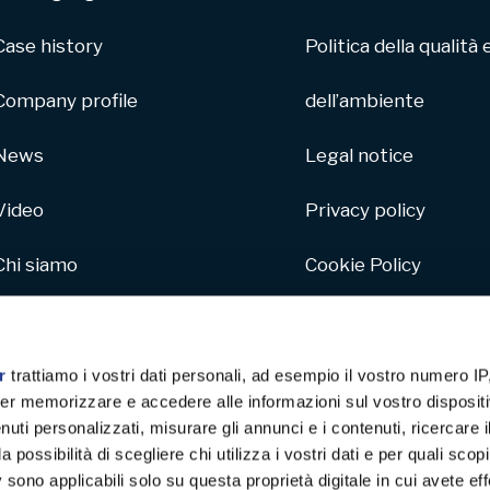
Case history
Politica della qualità 
Company profile
dell’ambiente
News
Legal notice
Video
Privacy policy
Chi siamo
Cookie Policy
Parco macchine
Whistleblowing
Hive
r
trattiamo i vostri dati personali, ad esempio il vostro numero IP
er memorizzare e accedere alle informazioni sul vostro dispositiv
Carta da parati
uti personalizzati, misurare gli annunci e i contenuti, ricercare i
a possibilità di scegliere chi utilizza i vostri dati e per quali scop
 sono applicabili solo su questa proprietà digitale in cui avete eff
Progetto sostenibile