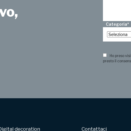
vo,
Categoria
*
?
Ho preso visi
presto il consens
Digital decoration
Contattaci