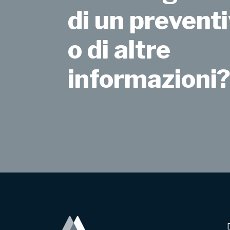
di un preventi
o di altre
informazioni