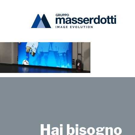
Masserdotti
italia-A-1000×670
Hai bisogno