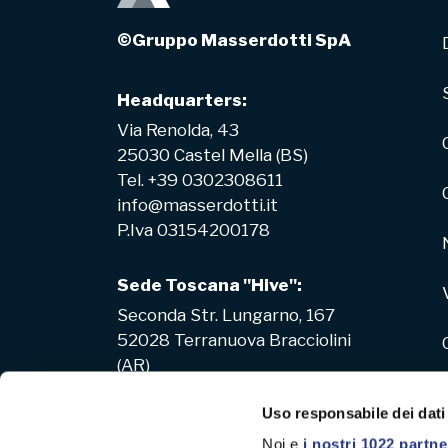
©Gruppo Masserdotti SpA
Headquarters:
Via Renolda, 43
25030 Castel Mella (BS)
Tel. +39 0302308611
info@masserdotti.it
P.Iva 03154200178
Sede Toscana "Hive":
Seconda Str. Lungarno, 167
52028 Terranuova Bracciolini
(AR)
Uso responsabile dei dati
Noi e
i nostri 1022 partne