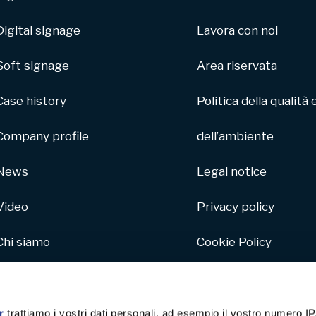
Digital signage
Lavora con noi
Soft signage
Area riservata
Case history
Politica della qualità 
Company profile
dell’ambiente
News
Legal notice
Video
Privacy policy
Chi siamo
Cookie Policy
Parco macchine
Whistleblowing
Hive
r
trattiamo i vostri dati personali, ad esempio il vostro numero IP