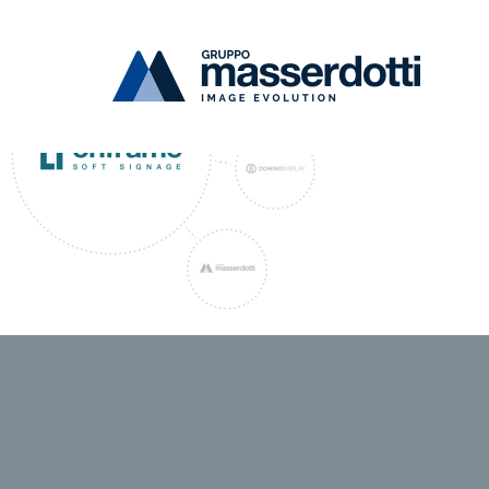
Masserdotti
3-loghi-onframe