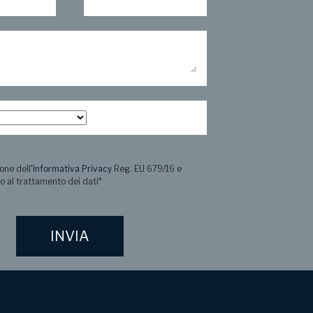
one dell
'Informativa Privacy
Reg. EU 679/16 e
o al trattamento dei dati
*