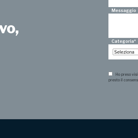
Messaggio
vo,
Categoria
*
?
Ho preso visi
presto il consens