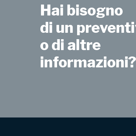
Hai bisogno
di un preventi
o di altre
informazioni