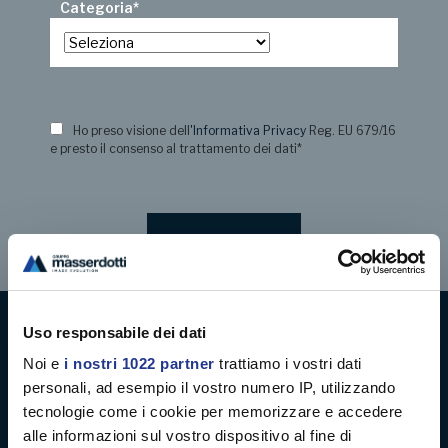
Categoria
*
Ho preso visione dell
'Informativa Privacy
Reg. EU 679/16
e presto il consenso al trattamento dei dati
*
Uso responsabile dei dati
Digital decoration
Noi e
i nostri 1022 partner
trattiamo i vostri dati
personali, ad esempio il vostro numero IP, utilizzando
Digital signage
tecnologie come i cookie per memorizzare e accedere
alle informazioni sul vostro dispositivo al fine di