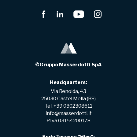
©Gruppo Masserdotti SpA
Headquarters:
Via Renolda, 43
25030 Castel Mella (BS)
Tel. +39 0302308611
info@masserdotti.it
P.Iva 03154200178
Sede Toscana "Hive":