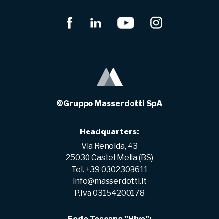
©Gruppo Masserdotti SpA
Headquarters:
Via Renolda, 43
25030 Castel Mella (BS)
Tel. +39 0302308611
info@masserdotti.it
P.Iva 03154200178
Sede Toscana "Hive":