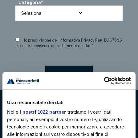
Categoria
*
Ho preso visione dell
'Informativa Privacy
Reg. EU 679/16
e presto il consenso al trattamento dei dati
*
Uso responsabile dei dati
Digital decoration
Noi e
i nostri 1022 partner
trattiamo i vostri dati
personali, ad esempio il vostro numero IP, utilizzando
Digital signage
tecnologie come i cookie per memorizzare e accedere
alle informazioni sul vostro dispositivo al fine di