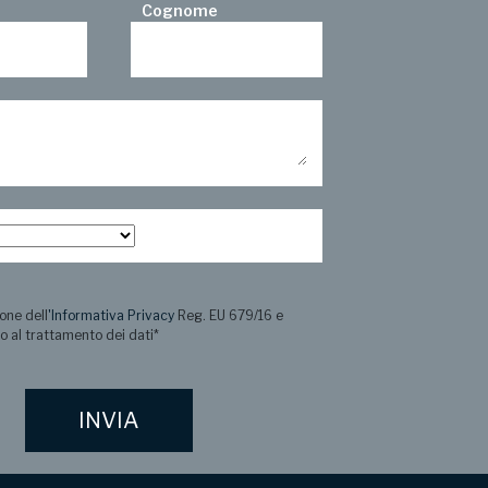
Cognome
one dell
'Informativa Privacy
Reg. EU 679/16 e
o al trattamento dei dati
*