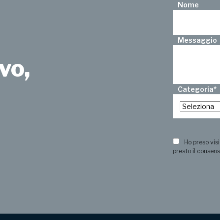
Nome
Messaggio
vo,
Categoria
*
?
Ho preso visi
presto il consens