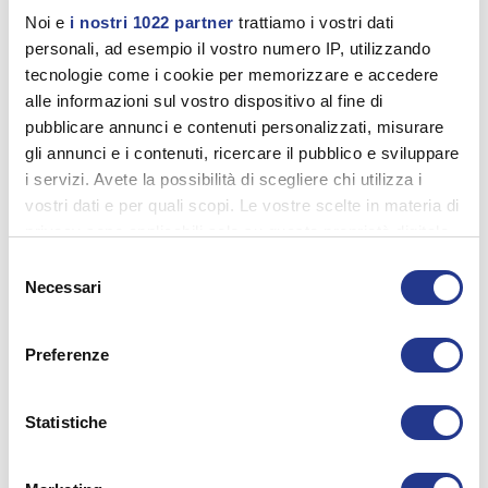
Noi e
i nostri 1022 partner
trattiamo i vostri dati
personali, ad esempio il vostro numero IP, utilizzando
tecnologie come i cookie per memorizzare e accedere
alle informazioni sul vostro dispositivo al fine di
pubblicare annunci e contenuti personalizzati, misurare
gli annunci e i contenuti, ricercare il pubblico e sviluppare
i servizi. Avete la possibilità di scegliere chi utilizza i
vostri dati e per quali scopi. Le vostre scelte in materia di
privacy sono applicabili solo su questa proprietà digitale
in cui avete effettuato le vostre scelte. È possibile
Selezione
modificare o revocare il proprio consenso in qualsiasi
Necessari
del
momento dalla Dichiarazione sui cookie o facendo clic
consenso
sull'icona di attivazione della privacy.
Preferenze
Con il tuo consenso, vorremmo anche:
raccogliere informazioni sulla tua posizione
Statistiche
geografica, con un'approssimazione di qualche
metro,