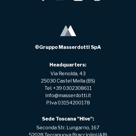
©Gruppo Masserdotti SpA
Headquarters:
Via Renolda, 43
25030 Castel Mella (BS)
Tel. +39 0302308611
info@masserdotti.it
P.Iva 03154200178
Sede Toscana "Hive":
Seconda Str. Lungarno, 167
52028 Terranuova Bracciolini (AR)