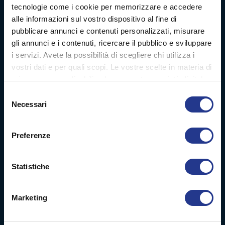
Digital decoration
tecnologie come i cookie per memorizzare e accedere
alle informazioni sul vostro dispositivo al fine di
Digital signage
pubblicare annunci e contenuti personalizzati, misurare
gli annunci e i contenuti, ricercare il pubblico e sviluppare
Soft signage
i servizi. Avete la possibilità di scegliere chi utilizza i
vostri dati e per quali scopi. Le vostre scelte in materia di
Case history
privacy sono applicabili solo su questa proprietà digitale
in cui avete effettuato le vostre scelte. È possibile
Selezione
modificare o revocare il proprio consenso in qualsiasi
Company profile
Necessari
del
momento dalla Dichiarazione sui cookie o facendo clic
consenso
sull'icona di attivazione della privacy.
News
Preferenze
Con il tuo consenso, vorremmo anche:
Video
raccogliere informazioni sulla tua posizione
Statistiche
geografica, con un'approssimazione di qualche
Chi siamo
metro,
Marketing
Identificare il tuo dispositivo, scansionandolo
Parco macchine
attivamente alla ricerca di caratteristiche specifiche