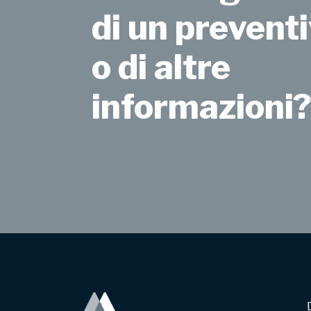
di un preventi
o di altre
informazioni