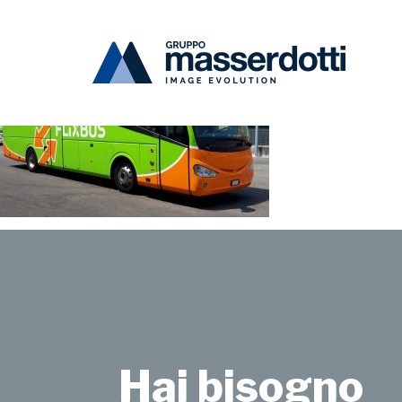
Masserdotti
flixbus-1000×670
Hai bisogno