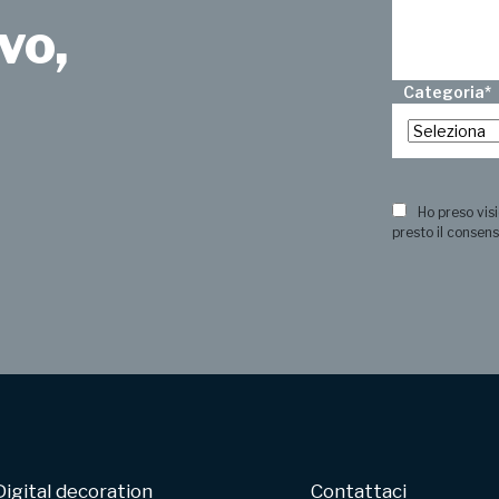
vo,
Categoria
*
?
Ho preso visi
presto il consens
Digital decoration
Contattaci