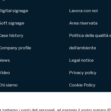
Digital signage
Lavora con noi
Soft signage
Area riservata
Case history
Politica della qualità 
Company profile
dell’ambiente
News
Legal notice
Video
Privacy policy
Chi siamo
Cookie Policy
Parco macchine
Whistleblowing
Hive
r
trattiamo i vostri dati personali, ad esempio il vostro numero IP