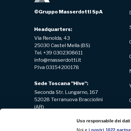
©Gruppo Masserdotti SpA
Headquarters:
Via Renolda, 43
25030 Castel Mella (BS)
Tel. +39 0302308611
info@masserdotti.it
P.Iva 03154200178
Sede Toscana "Hive":
Seconda Str. Lungarno, 167
52028 Terranuova Bracciolini
(AR)
Uso responsabile dei dati
Noi e
i nostri 1022 partne