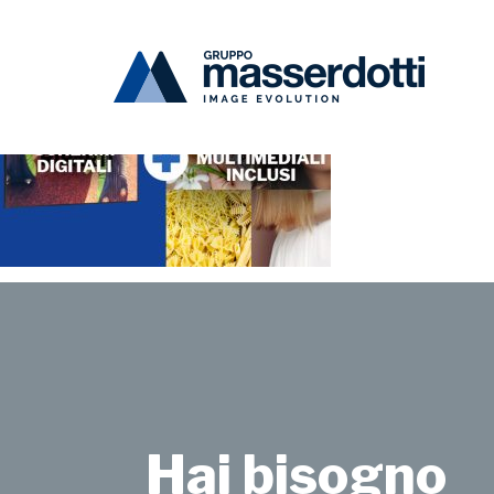
Masserdotti
dcj_06_1000x670
Hai bisogno