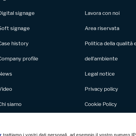
Digital signage
Lavora con noi
Soft signage
Area riservata
Case history
Politica della qualità 
Company profile
dell’ambiente
News
Legal notice
Video
Privacy policy
Chi siamo
Cookie Policy
Parco macchine
Whistleblowing
Hive
r
trattiamo i vostri dati personali, ad esempio il vostro numero IP