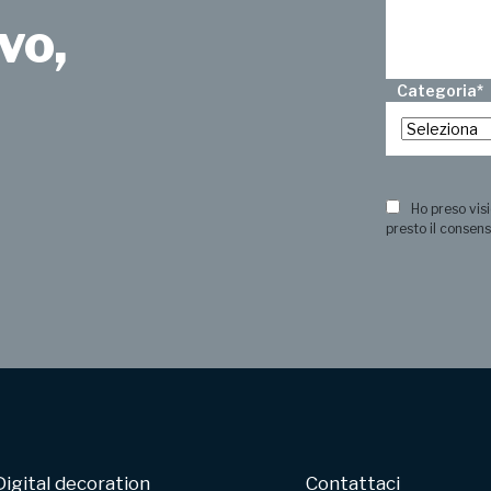
vo,
Categoria
*
?
Ho preso visi
presto il consens
Digital decoration
Contattaci