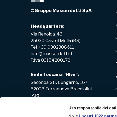
©Gruppo Masserdotti SpA
Headquarters:
Via Renolda, 43
25030 Castel Mella (BS)
Tel. +39 0302308611
info@masserdotti.it
P.Iva 03154200178
Sede Toscana "Hive":
Seconda Str. Lungarno, 167
52028 Terranuova Bracciolini
(AR)
Uso responsabile dei dati
Noi e
i nostri 1022 partne