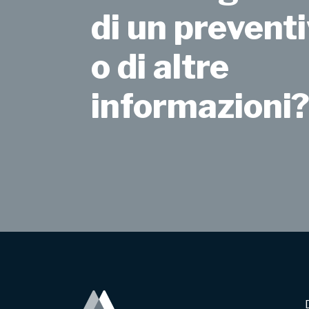
di un preventi
o di altre
informazioni