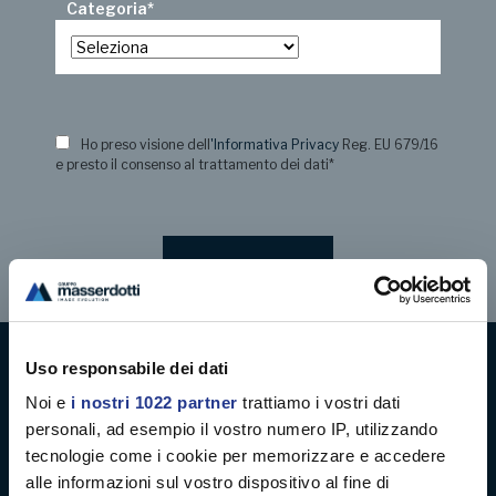
Categoria
*
Ho preso visione dell
'Informativa Privacy
Reg. EU 679/16
e presto il consenso al trattamento dei dati
*
Uso responsabile dei dati
Digital decoration
Noi e
i nostri 1022 partner
trattiamo i vostri dati
personali, ad esempio il vostro numero IP, utilizzando
Digital signage
tecnologie come i cookie per memorizzare e accedere
alle informazioni sul vostro dispositivo al fine di