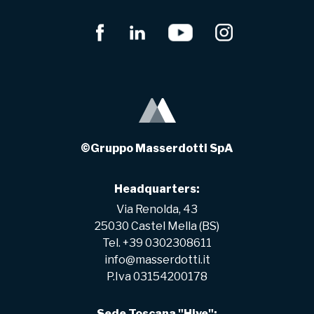
©Gruppo Masserdotti SpA
Headquarters:
Via Renolda, 43
25030 Castel Mella (BS)
Tel. +39 0302308611
info@masserdotti.it
P.Iva 03154200178
Sede Toscana "Hive":