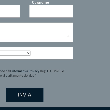
Cognome
one dell
'Informativa Privacy
Reg. EU 679/16 e
o al trattamento dei dati
*