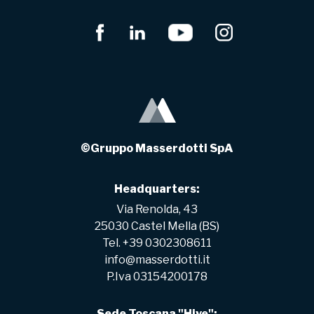
©Gruppo Masserdotti SpA
Headquarters:
Via Renolda, 43
25030 Castel Mella (BS)
Tel. +39 0302308611
info@masserdotti.it
P.Iva 03154200178
Sede Toscana "Hive":