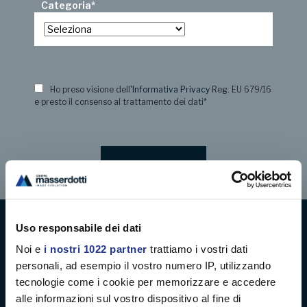
Categoria
*
Ho preso visione dell
'Informativa Privacy
Reg. EU 679/16
e presto il consenso al trattamento dei dati
*
Uso responsabile dei dati
Digital decoration
Noi e
i nostri 1022 partner
trattiamo i vostri dati
personali, ad esempio il vostro numero IP, utilizzando
Digital signage
tecnologie come i cookie per memorizzare e accedere
alle informazioni sul vostro dispositivo al fine di