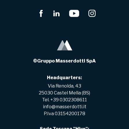
©Gruppo Masserdotti SpA
Headquarters:
Via Renolda, 43
25030 Castel Mella (BS)
Tel. +39 0302308611
info@masserdotti.it
P.Iva 03154200178
Sede Toscana "Hive":