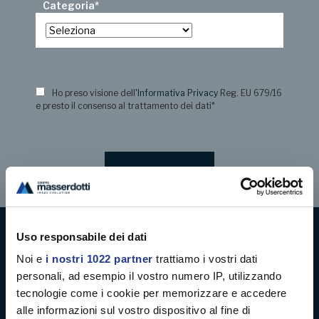
Categoria
*
Ho preso visione dell
'Informativa Privacy
Reg. EU 679/16
e presto il consenso al trattamento dei dati
*
Uso responsabile dei dati
Digital decoration
Noi e
i nostri 1022 partner
trattiamo i vostri dati
personali, ad esempio il vostro numero IP, utilizzando
Digital signage
tecnologie come i cookie per memorizzare e accedere
alle informazioni sul vostro dispositivo al fine di