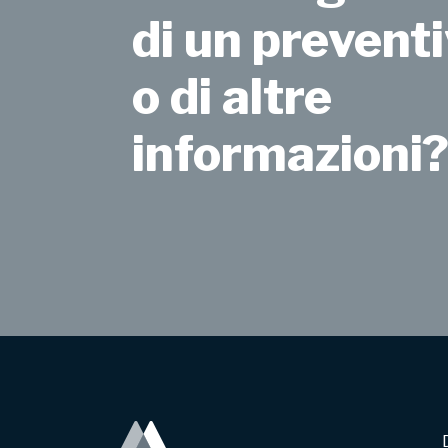
di un preventi
o di altre
informazioni