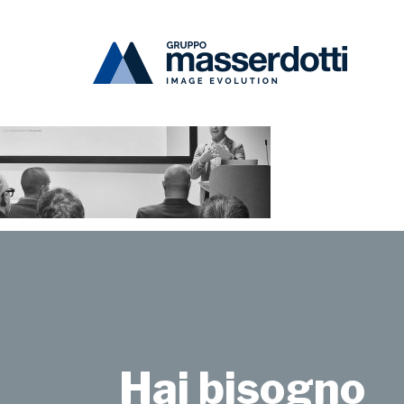
Masserdotti
news-google-04
Hai bisogno