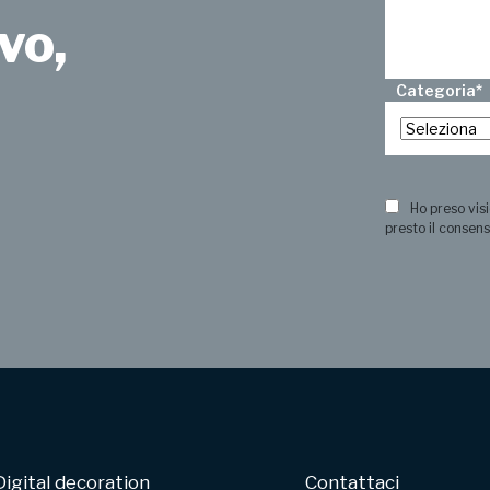
vo,
Categoria
*
?
Ho preso visi
presto il consens
Digital decoration
Contattaci