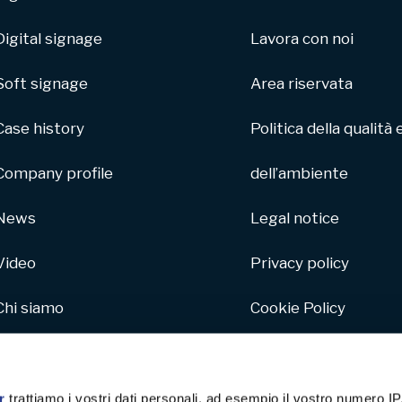
Digital signage
Lavora con noi
Soft signage
Area riservata
Case history
Politica della qualità 
Company profile
dell’ambiente
News
Legal notice
Video
Privacy policy
Chi siamo
Cookie Policy
Parco macchine
Whistleblowing
Hive
r
trattiamo i vostri dati personali, ad esempio il vostro numero IP