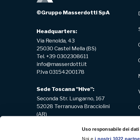
©Gruppo Masserdotti SpA
Headquarters:
Via Renolda, 43
25030 Castel Mella (BS)
Tel. +39 0302308611
info@masserdotti.it
P.Iva 03154200178
Sede Toscana "Hive":
Seconda Str. Lungarno, 167
52028 Terranuova Bracciolini
(AR)
Uso responsabile dei dati
Noi e
i nostri 1022 partne