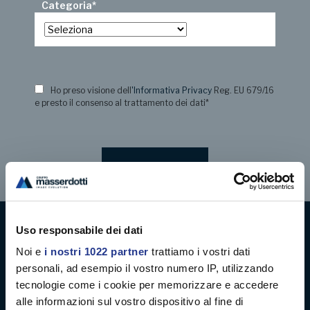
Categoria
*
Ho preso visione dell
'Informativa Privacy
Reg. EU 679/16
e presto il consenso al trattamento dei dati
*
Uso responsabile dei dati
Digital decoration
Noi e
i nostri 1022 partner
trattiamo i vostri dati
personali, ad esempio il vostro numero IP, utilizzando
Digital signage
tecnologie come i cookie per memorizzare e accedere
alle informazioni sul vostro dispositivo al fine di