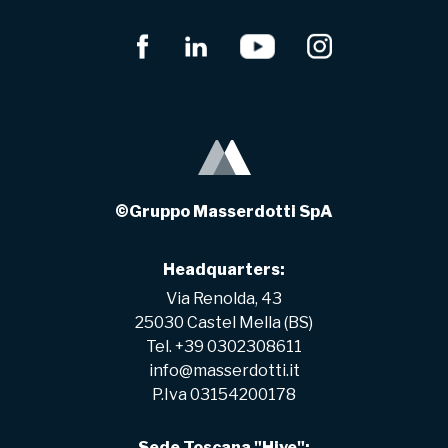
©Gruppo Masserdotti SpA
Headquarters:
Via Renolda, 43
25030 Castel Mella (BS)
Tel. +39 0302308611
info@masserdotti.it
P.Iva 03154200178
Sede Toscana "Hive":