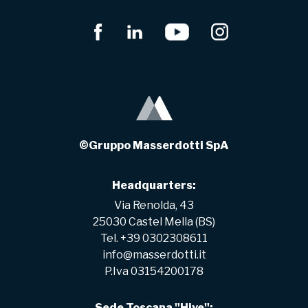
©Gruppo Masserdotti SpA
Headquarters:
Via Renolda, 43
25030 Castel Mella (BS)
Tel. +39 0302308611
info@masserdotti.it
P.Iva 03154200178
Sede Toscana "Hive":