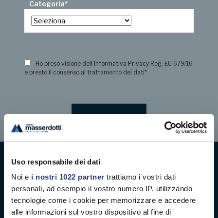
Categoria
*
Ho preso visione dell
'Informativa Privacy
Reg. EU 679/16
e presto il consenso al trattamento dei dati
*
Uso responsabile dei dati
Digital decoration
Noi e
i nostri 1022 partner
trattiamo i vostri dati
personali, ad esempio il vostro numero IP, utilizzando
Digital signage
tecnologie come i cookie per memorizzare e accedere
alle informazioni sul vostro dispositivo al fine di