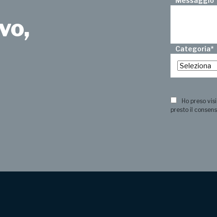
Messaggio
vo,
Categoria
*
?
Ho preso visi
presto il consens