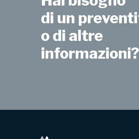
Hai bisogno
di un preventi
o di altre
informazioni