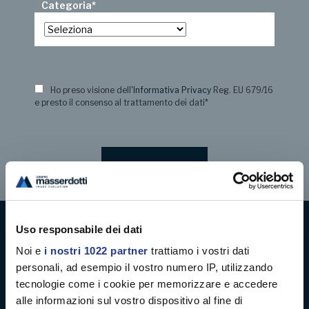
Categoria
*
Ho preso visione dell
'Informativa Privacy
Reg. EU 679/16
e presto il consenso al trattamento dei dati
*
Uso responsabile dei dati
Digital decoration
Noi e
i nostri 1022 partner
trattiamo i vostri dati
personali, ad esempio il vostro numero IP, utilizzando
Digital signage
tecnologie come i cookie per memorizzare e accedere
alle informazioni sul vostro dispositivo al fine di