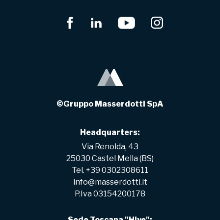
©Gruppo Masserdotti SpA
Headquarters:
Via Renolda, 43
25030 Castel Mella (BS)
Tel. +39 0302308611
info@masserdotti.it
P.Iva 03154200178
Sede Toscana "Hive":