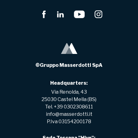
©Gruppo Masserdotti SpA
Headquarters:
Via Renolda, 43
25030 Castel Mella (BS)
Tel. +39 0302308611
info@masserdotti.it
P.Iva 03154200178
Sede Toscana "Hive":