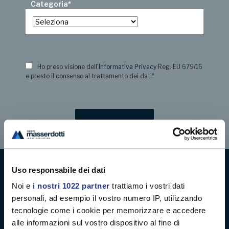
Categoria
*
Ho preso visione dell
'Informativa Privacy
Reg. EU 679/16
e presto il consenso al trattamento dei dati
*
Uso responsabile dei dati
Digital decoration
Noi e
i nostri 1022 partner
trattiamo i vostri dati
personali, ad esempio il vostro numero IP, utilizzando
Digital signage
tecnologie come i cookie per memorizzare e accedere
alle informazioni sul vostro dispositivo al fine di