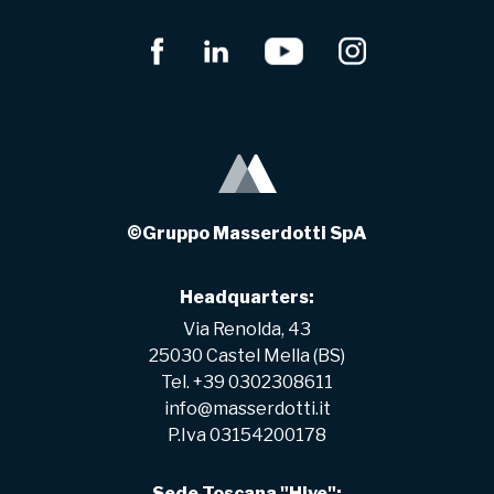
©Gruppo Masserdotti SpA
Headquarters:
Via Renolda, 43
25030 Castel Mella (BS)
Tel. +39 0302308611
info@masserdotti.it
P.Iva 03154200178
Sede Toscana "Hive":