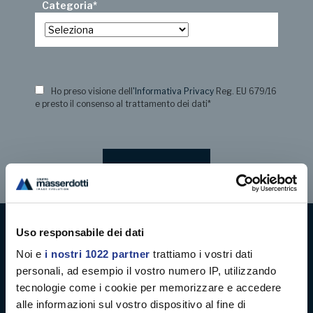
Categoria
*
Ho preso visione dell
'Informativa Privacy
Reg. EU 679/16
e presto il consenso al trattamento dei dati
*
Uso responsabile dei dati
Digital decoration
Noi e
i nostri 1022 partner
trattiamo i vostri dati
personali, ad esempio il vostro numero IP, utilizzando
Digital signage
tecnologie come i cookie per memorizzare e accedere
alle informazioni sul vostro dispositivo al fine di