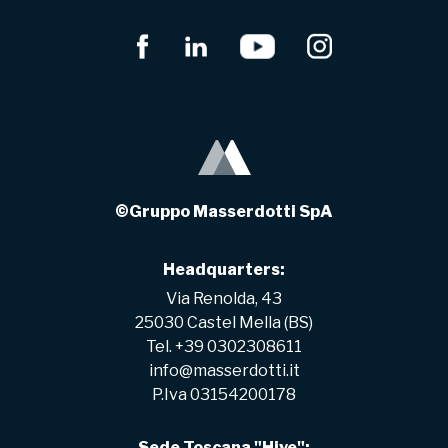
©Gruppo Masserdotti SpA
Headquarters:
Via Renolda, 43
25030 Castel Mella (BS)
Tel. +39 0302308611
info@masserdotti.it
P.Iva 03154200178
Sede Toscana "Hive":