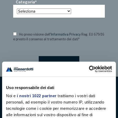
Categoria
*
Ho preso visione dell
'Informativa Privacy
Reg. EU 679/16
e presto il consenso al trattamento dei dati
*
Uso responsabile dei dati
Digital decoration
Noi e
i nostri 1022 partner
trattiamo i vostri dati
personali, ad esempio il vostro numero IP, utilizzando
Digital signage
tecnologie come i cookie per memorizzare e accedere
alle informazioni sul vostro dispositivo al fine di