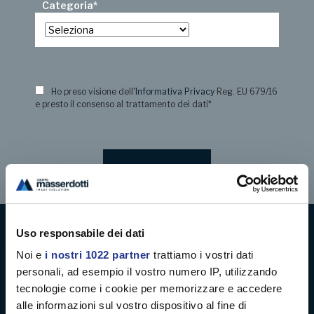
Categoria
*
Ho preso visione dell
'Informativa Privacy
Reg. EU 679/16
e presto il consenso al trattamento dei dati
*
Uso responsabile dei dati
Digital decoration
Noi e
i nostri 1022 partner
trattiamo i vostri dati
personali, ad esempio il vostro numero IP, utilizzando
Digital signage
tecnologie come i cookie per memorizzare e accedere
alle informazioni sul vostro dispositivo al fine di