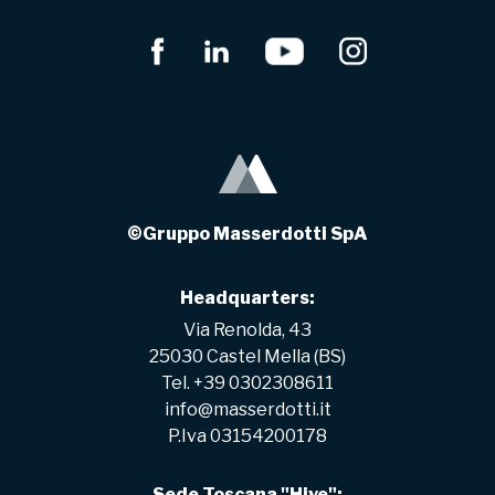
©Gruppo Masserdotti SpA
Headquarters:
Via Renolda, 43
25030 Castel Mella (BS)
Tel. +39 0302308611
info@masserdotti.it
P.Iva 03154200178
Sede Toscana "Hive":