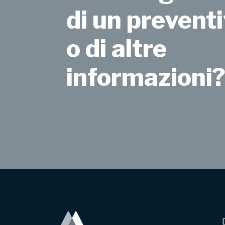
di un preventi
o di altre
informazioni