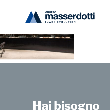
Masserdotti
vyta-d1-1000×670
Hai bisogno