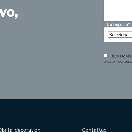
vo,
Categoria
*
?
Ho preso visi
presto il consens
Digital decoration
Contattaci