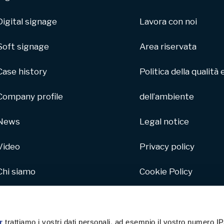
Digital signage
Lavora con noi
Soft signage
Area riservata
Case history
Politica della qualità 
Company profile
dell’ambiente
News
Legal notice
Video
Privacy policy
Chi siamo
Cookie Policy
Parco macchine
Whistleblowing
Hive
r
trattiamo i vostri dati personali, ad esempio il vostro numero IP