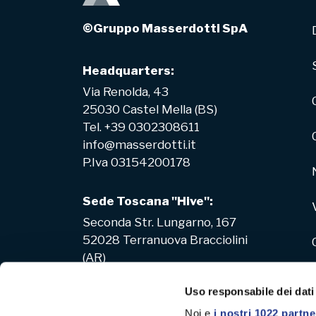
©Gruppo Masserdotti SpA
Headquarters:
Via Renolda, 43
25030 Castel Mella (BS)
Tel. +39 0302308611
info@masserdotti.it
P.Iva 03154200178
Sede Toscana "Hive":
Seconda Str. Lungarno, 167
52028 Terranuova Bracciolini
(AR)
Uso responsabile dei dati
Noi e
i nostri 1022 partne