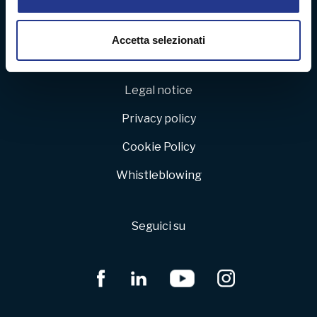
dalla Dichiarazione sui cookie.
Lavora con noi
Area riservata
Utilizziamo i cookie per personalizzare contenuti ed
Accetta selezionati
annunci, per fornire funzionalità dei social media e per
Politica della qualità e dell’ambiente
analizzare il nostro traffico. Condividiamo inoltre
informazioni sul modo in cui utilizza il nostro sito con i
Legal notice
nostri partner che si occupano di analisi dei dati web,
Privacy policy
pubblicità e social media, i quali potrebbero combinarle
con altre informazioni che ha fornito loro o che hanno
Cookie Policy
raccolto dal suo utilizzo dei loro servizi.
Whistleblowing
Seguici su