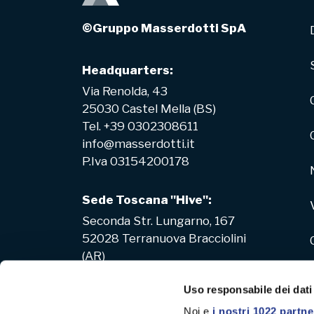
©Gruppo Masserdotti SpA
Headquarters:
Via Renolda, 43
25030 Castel Mella (BS)
Tel. +39 0302308611
info@masserdotti.it
P.Iva 03154200178
Sede Toscana "Hive":
Seconda Str. Lungarno, 167
52028 Terranuova Bracciolini
(AR)
Uso responsabile dei dati
Noi e
i nostri 1022 partne