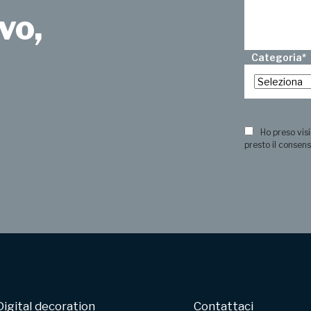
vo,
Categoria
*
?
Ho preso visi
presto il consens
Digital decoration
Contattaci