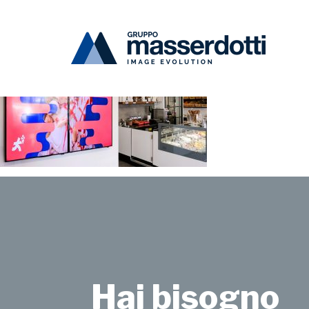
Masserdotti
gelato4run-d1-1000×670
Hai bisogno