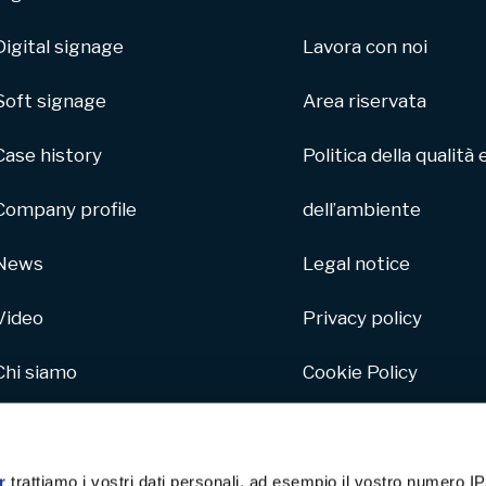
Digital signage
Lavora con noi
Soft signage
Area riservata
Case history
Politica della qualità 
Company profile
dell’ambiente
News
Legal notice
Video
Privacy policy
Chi siamo
Cookie Policy
Parco macchine
Whistleblowing
Hive
r
trattiamo i vostri dati personali, ad esempio il vostro numero IP