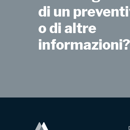
di un preventi
o di altre
informazioni