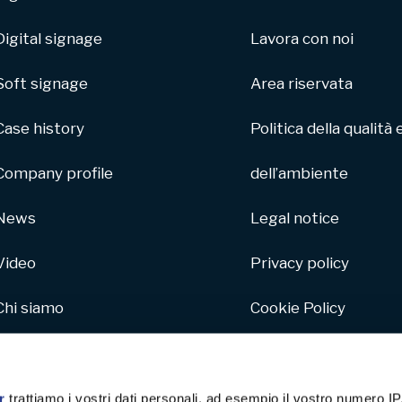
Digital signage
Lavora con noi
Soft signage
Area riservata
Case history
Politica della qualità 
Company profile
dell’ambiente
News
Legal notice
Video
Privacy policy
Chi siamo
Cookie Policy
Parco macchine
Whistleblowing
Hive
r
trattiamo i vostri dati personali, ad esempio il vostro numero IP