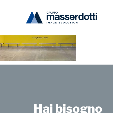
Masserdotti
metro2-1000×670
Hai bisogno