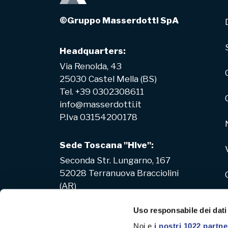
©Gruppo Masserdotti SpA
Headquarters:
Via Renolda, 43
25030 Castel Mella (BS)
Tel. +39 0302308611
info@masserdotti.it
P.Iva 03154200178
Sede Toscana "Hive":
Seconda Str. Lungarno, 167
52028 Terranuova Bracciolini
(AR)
Uso responsabile dei dati
Noi e
i nostri 1022 partne