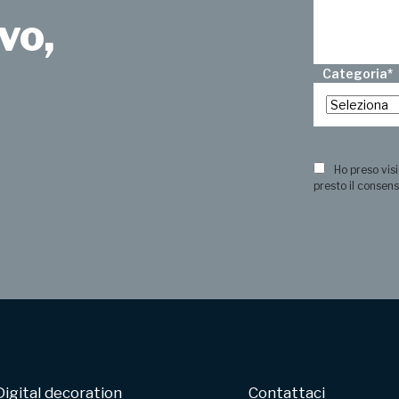
vo,
Categoria
*
?
Ho preso visi
presto il consens
Digital decoration
Contattaci