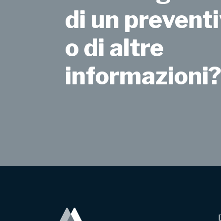
di un preventi
o di altre
informazioni