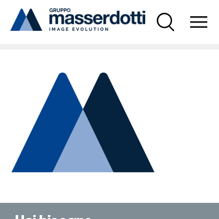
Masserdotti
favicon-gm