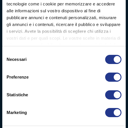
Digital decoration
tecnologie come i cookie per memorizzare e accedere
alle informazioni sul vostro dispositivo al fine di
Digital signage
pubblicare annunci e contenuti personalizzati, misurare
gli annunci e i contenuti, ricercare il pubblico e sviluppare
Soft signage
i servizi. Avete la possibilità di scegliere chi utilizza i
vostri dati e per quali scopi. Le vostre scelte in materia di
Case history
privacy sono applicabili solo su questa proprietà digitale
in cui avete effettuato le vostre scelte. È possibile
Selezione
modificare o revocare il proprio consenso in qualsiasi
Company profile
Necessari
del
momento dalla Dichiarazione sui cookie o facendo clic
consenso
sull'icona di attivazione della privacy.
News
Preferenze
Con il tuo consenso, vorremmo anche:
Video
raccogliere informazioni sulla tua posizione
Statistiche
geografica, con un'approssimazione di qualche
Chi siamo
metro,
Marketing
Identificare il tuo dispositivo, scansionandolo
Parco macchine
attivamente alla ricerca di caratteristiche specifiche