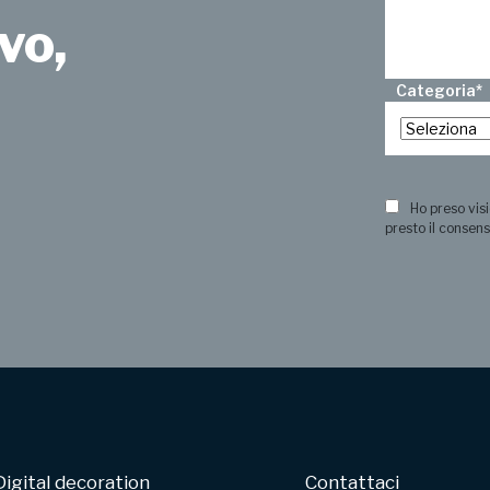
vo,
Categoria
*
?
Ho preso visi
presto il consens
Digital decoration
Contattaci