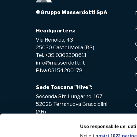
©Gruppo Masserdotti SpA
Headquarters:
Via Renolda, 43
25030 Castel Mella (BS)
Tel. +39 0302308611
info@masserdotti.it
P.Iva 03154200178
Sede Toscana "Hive":
Seconda Str. Lungarno, 167
52028 Terranuova Bracciolini
(AR)
Uso responsabile dei dati
Noi e
i nostri 1022 partne