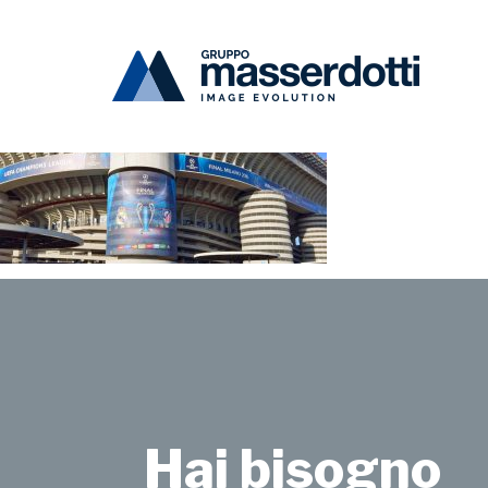
Masserdotti
SanSiro-1000×670
Hai bisogno