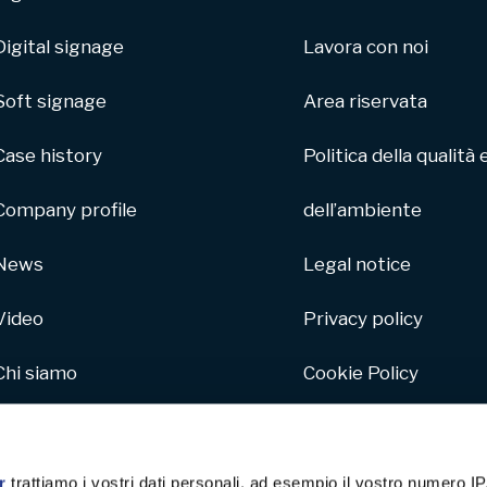
Digital signage
Lavora con noi
Soft signage
Area riservata
Case history
Politica della qualità 
Company profile
dell’ambiente
News
Legal notice
Video
Privacy policy
Chi siamo
Cookie Policy
Parco macchine
Whistleblowing
Hive
r
trattiamo i vostri dati personali, ad esempio il vostro numero IP