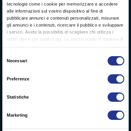
Digital decoration
tecnologie come i cookie per memorizzare e accedere
alle informazioni sul vostro dispositivo al fine di
Digital signage
pubblicare annunci e contenuti personalizzati, misurare
gli annunci e i contenuti, ricercare il pubblico e sviluppare
Soft signage
i servizi. Avete la possibilità di scegliere chi utilizza i
vostri dati e per quali scopi. Le vostre scelte in materia di
Case history
privacy sono applicabili solo su questa proprietà digitale
in cui avete effettuato le vostre scelte. È possibile
Selezione
modificare o revocare il proprio consenso in qualsiasi
Company profile
Necessari
del
momento dalla Dichiarazione sui cookie o facendo clic
consenso
sull'icona di attivazione della privacy.
News
Preferenze
Con il tuo consenso, vorremmo anche:
Video
raccogliere informazioni sulla tua posizione
Statistiche
geografica, con un'approssimazione di qualche
Chi siamo
metro,
Marketing
Identificare il tuo dispositivo, scansionandolo
Parco macchine
attivamente alla ricerca di caratteristiche specifiche