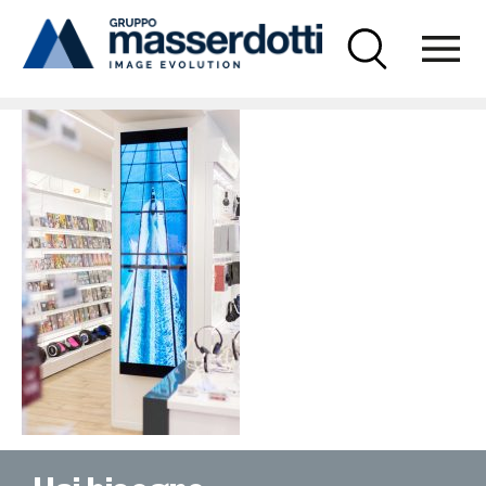
Masserdotti
comet-d2-670×1000