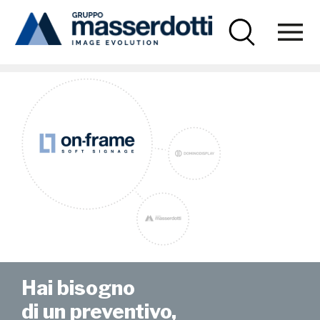
Masserdotti
3-loghi-onframe-26
Hai bisogno
di un preventivo,