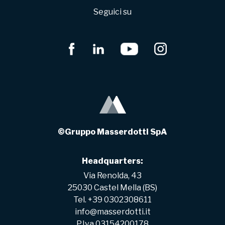
Seguici su
©Gruppo Masserdotti SpA
Headquarters:
Via Renolda, 43
25030 Castel Mella (BS)
Tel. +39 0302308611
info@masserdotti.it
P.Iva 03154200178