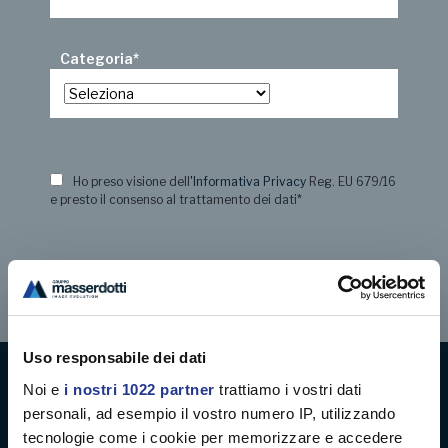
Categoria
*
Ho preso visione dell
'Informativa Privacy
Reg. EU 679/16
e presto il consenso al trattamento dei dati
*
Uso responsabile dei dati
Noi e
i nostri 1022 partner
trattiamo i vostri dati
Digital decoration
personali, ad esempio il vostro numero IP, utilizzando
tecnologie come i cookie per memorizzare e accedere