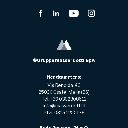
©Gruppo Masserdotti SpA
Headquarters:
Via Renolda, 43
25030 Castel Mella (BS)
Tel. +39 0302308611
info@masserdotti.it
P.Iva 03154200178
Sede Toscana "Hive":