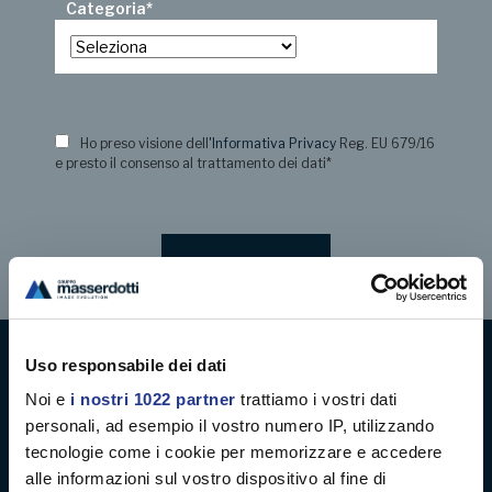
Categoria
*
Ho preso visione dell
'Informativa Privacy
Reg. EU 679/16
e presto il consenso al trattamento dei dati
*
Uso responsabile dei dati
Digital decoration
Noi e
i nostri 1022 partner
trattiamo i vostri dati
personali, ad esempio il vostro numero IP, utilizzando
Digital signage
tecnologie come i cookie per memorizzare e accedere
alle informazioni sul vostro dispositivo al fine di