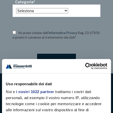
Categoria
*
Ho preso visione dell
'Informativa Privacy
Reg. EU 679/16
e presto il consenso al trattamento dei dati
*
Uso responsabile dei dati
Digital decoration
Noi e
i nostri 1022 partner
trattiamo i vostri dati
personali, ad esempio il vostro numero IP, utilizzando
Digital signage
tecnologie come i cookie per memorizzare e accedere
alle informazioni sul vostro dispositivo al fine di