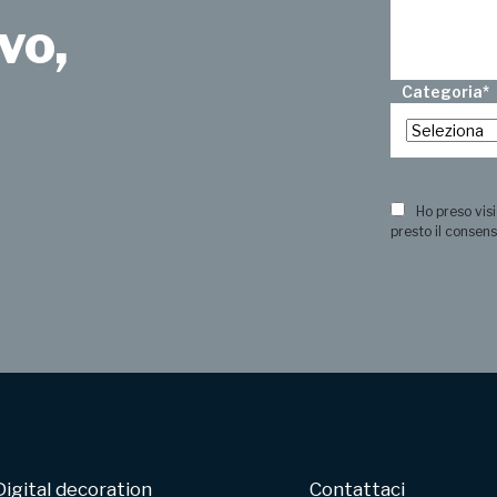
vo,
Categoria
*
?
Ho preso visi
presto il consens
Digital decoration
Contattaci