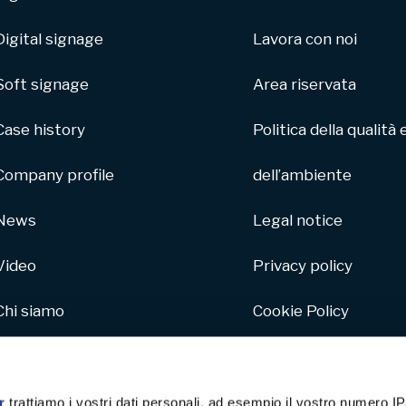
Digital signage
Lavora con noi
Soft signage
Area riservata
Case history
Politica della qualità 
Company profile
dell’ambiente
News
Legal notice
Video
Privacy policy
Chi siamo
Cookie Policy
Parco macchine
Whistleblowing
Hive
r
trattiamo i vostri dati personali, ad esempio il vostro numero IP