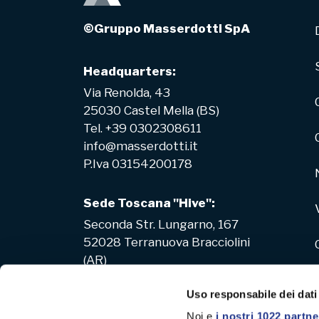
©Gruppo Masserdotti SpA
Headquarters:
Via Renolda, 43
25030 Castel Mella (BS)
Tel. +39 0302308611
info@masserdotti.it
P.Iva 03154200178
Sede Toscana "Hive":
Seconda Str. Lungarno, 167
52028 Terranuova Bracciolini
(AR)
Uso responsabile dei dati
Noi e
i nostri 1022 partne