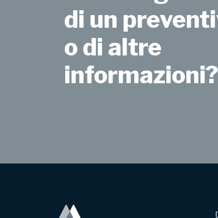
di un preventi
o di altre
informazioni