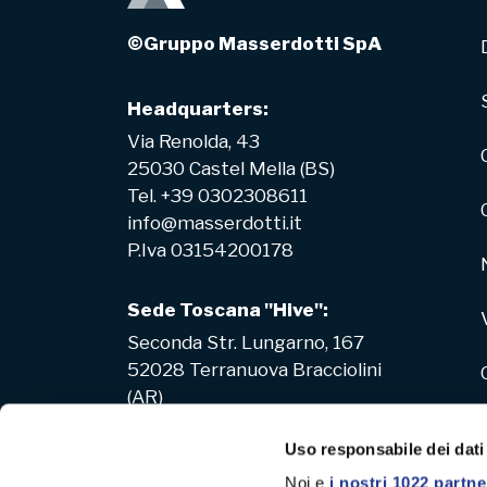
©Gruppo Masserdotti SpA
Headquarters:
Via Renolda, 43
25030 Castel Mella (BS)
Tel. +39 0302308611
info@masserdotti.it
P.Iva 03154200178
Sede Toscana "Hive":
Seconda Str. Lungarno, 167
52028 Terranuova Bracciolini
(AR)
Uso responsabile dei dati
Noi e
i nostri 1022 partne