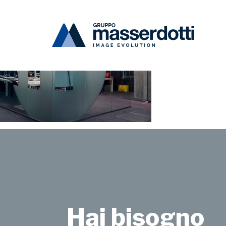
Masserdotti
IstMarangoni-1000×670
Hai bisogno