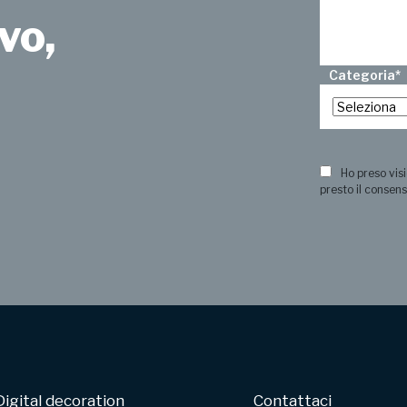
vo,
Categoria
*
?
Ho preso visi
presto il consens
Digital decoration
Contattaci