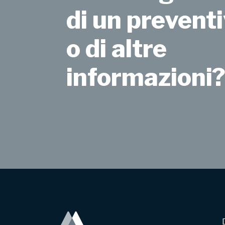
di un preventi
o di altre
informazioni