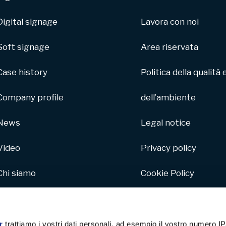
Digital signage
Lavora con noi
Soft signage
Area riservata
Case history
Politica della qualità 
Company profile
dell’ambiente
News
Legal notice
Video
Privacy policy
Chi siamo
Cookie Policy
Parco macchine
Whistleblowing
Hive
r
trattiamo i vostri dati personali, ad esempio il vostro numero IP