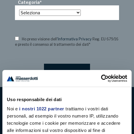
Categoria
*
Ho preso visione dell
'Informativa Privacy
Reg. EU 679/16
e presto il consenso al trattamento dei dati
*
Uso responsabile dei dati
Digital decoration
Noi e
i nostri 1022 partner
trattiamo i vostri dati
personali, ad esempio il vostro numero IP, utilizzando
Digital signage
tecnologie come i cookie per memorizzare e accedere
alle informazioni sul vostro dispositivo al fine di