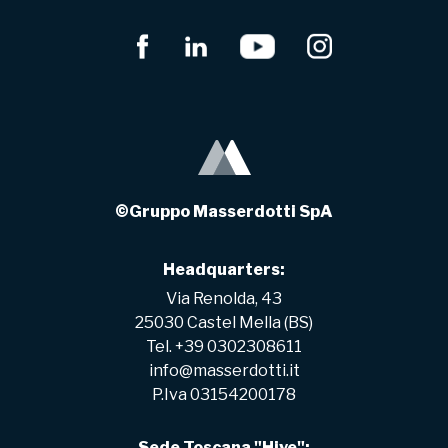
©Gruppo Masserdotti SpA
Headquarters:
Via Renolda, 43
25030 Castel Mella (BS)
Tel. +39 0302308611
info@masserdotti.it
P.Iva 03154200178
Sede Toscana "Hive":