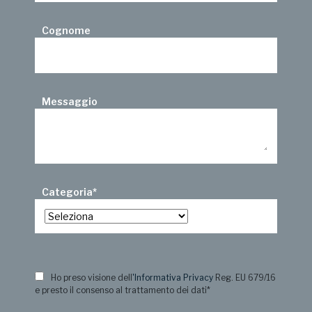
Cognome
Messaggio
Categoria
*
Ho preso visione dell
'Informativa Privacy
Reg. EU 679/16
e presto il consenso al trattamento dei dati
*