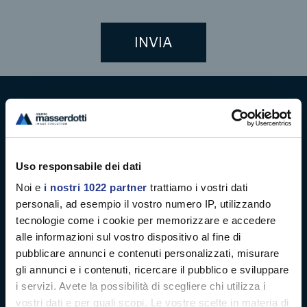
Digital decoration
Digital signage
Uso responsabile dei dati
Noi e
i nostri 1022 partner
trattiamo i vostri dati
Soft signage
personali, ad esempio il vostro numero IP, utilizzando
tecnologie come i cookie per memorizzare e accedere
Case history
alle informazioni sul vostro dispositivo al fine di
pubblicare annunci e contenuti personalizzati, misurare
Company profile
gli annunci e i contenuti, ricercare il pubblico e sviluppare
i servizi. Avete la possibilità di scegliere chi utilizza i
News
vostri dati e per quali scopi. Le vostre scelte in materia di