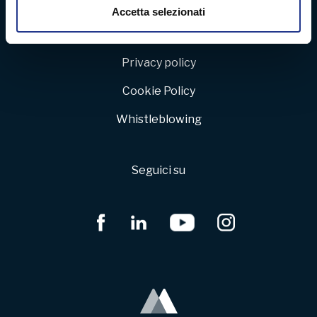
Politica della qualità e dell’ambiente
Utilizziamo i cookie per personalizzare contenuti ed
Accetta selezionati
annunci, per fornire funzionalità dei social media e per
Legal notice
analizzare il nostro traffico. Condividiamo inoltre
informazioni sul modo in cui utilizza il nostro sito con i
Privacy policy
nostri partner che si occupano di analisi dei dati web,
Cookie Policy
pubblicità e social media, i quali potrebbero combinarle
con altre informazioni che ha fornito loro o che hanno
Whistleblowing
raccolto dal suo utilizzo dei loro servizi.
Seguici su