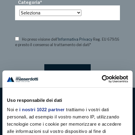
Categoria
*
Ho preso visione dell
'Informativa Privacy
Reg. EU 679/16
e presto il consenso al trattamento dei dati
*
Uso responsabile dei dati
Digital decoration
Noi e
i nostri 1022 partner
trattiamo i vostri dati
personali, ad esempio il vostro numero IP, utilizzando
Digital signage
tecnologie come i cookie per memorizzare e accedere
alle informazioni sul vostro dispositivo al fine di