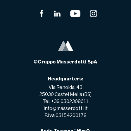
©Gruppo Masserdotti SpA
Headquarters:
Via Renolda, 43
25030 Castel Mella (BS)
Tel. +39 0302308611
info@masserdotti.it
P.Iva 03154200178
Sede Toscana "Hive":