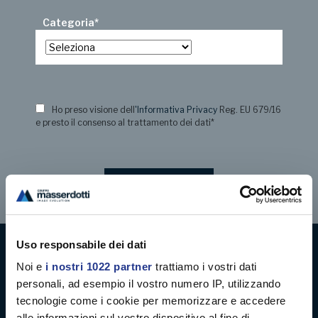
Categoria
*
Ho preso visione dell
'Informativa Privacy
Reg. EU 679/16
e presto il consenso al trattamento dei dati
*
Uso responsabile dei dati
Noi e
i nostri 1022 partner
trattiamo i vostri dati
Digital decoration
personali, ad esempio il vostro numero IP, utilizzando
tecnologie come i cookie per memorizzare e accedere
Digital signage
alle informazioni sul vostro dispositivo al fine di