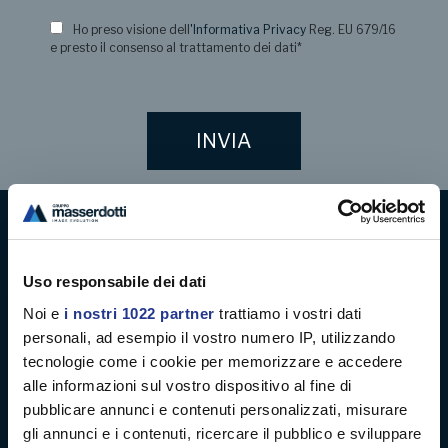
Ho preso visione dell
'Informativa Privacy
Reg. EU 679/16
e presto il consenso al trattamento dei dati
*
Digital decoration
Uso responsabile dei dati
Digital signage
Noi e
i nostri 1022 partner
trattiamo i vostri dati
personali, ad esempio il vostro numero IP, utilizzando
Soft signage
tecnologie come i cookie per memorizzare e accedere
alle informazioni sul vostro dispositivo al fine di
Case history
pubblicare annunci e contenuti personalizzati, misurare
gli annunci e i contenuti, ricercare il pubblico e sviluppare