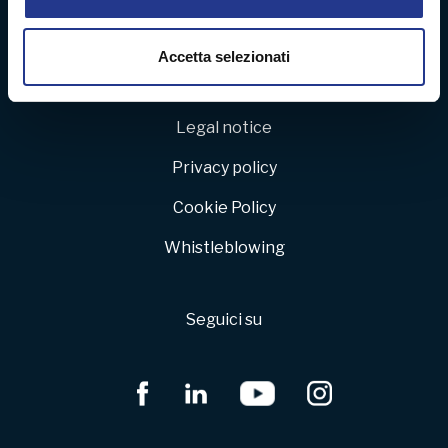
dalla Dichiarazione sui cookie.
Lavora con noi
Area riservata
Utilizziamo i cookie per personalizzare contenuti ed
Accetta selezionati
annunci, per fornire funzionalità dei social media e per
Politica della qualità e dell’ambiente
analizzare il nostro traffico. Condividiamo inoltre
informazioni sul modo in cui utilizza il nostro sito con i
Legal notice
nostri partner che si occupano di analisi dei dati web,
Privacy policy
pubblicità e social media, i quali potrebbero combinarle
con altre informazioni che ha fornito loro o che hanno
Cookie Policy
raccolto dal suo utilizzo dei loro servizi.
Whistleblowing
Seguici su