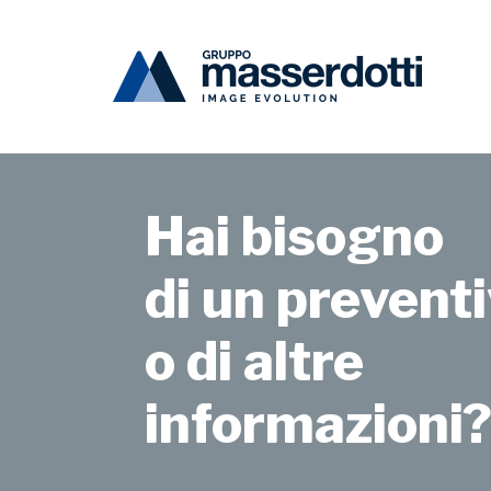
Masserdotti
Press Area
Il futuro del fash
Hai bisogno
di un preventi
o di altre
informazioni