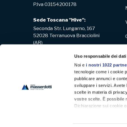
P.Iva 03154200178
Sede Toscana "Hive":
Seconda Str. Lungarno, 167
52028 Terranuova Bracciolini
(AR)
Uso responsabile dei dati
Noi e
i nostri 1022 partne
tecnologie come i cookie p
pubblicare annunci e conten
sviluppare i servizi. Avete l
scelte in materia di privacy
vostre scelte. È possibile
Dichiarazione sui cookie o 
Con il tuo consenso, vor