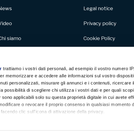
News
Legal notice
Video
Privacy policy
Chi siamo
Cookie Policy
Parco macchine
Whistleblowing
Hive
r
trattiamo i vostri dati personali, ad esempio il vostro numero IP
er memorizzare e accedere alle informazioni sul vostro dispositiv
Carta da parati
uti personalizzati, misurare gli annunci e i contenuti, ricercare i
a possibilità di scegliere chi utilizza i vostri dati e per quali scop
 sono applicabili solo su questa proprietà digitale in cui avete eff
Progetto sostenibile
 modificare o revocare il proprio consenso in qualsiasi momento d
facendo clic sull'icona di attivazione della privacy.
remmo anche: