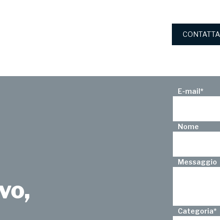
CONTATTA
E-mail
*
Nome
Messaggio
vo,
Categoria
*