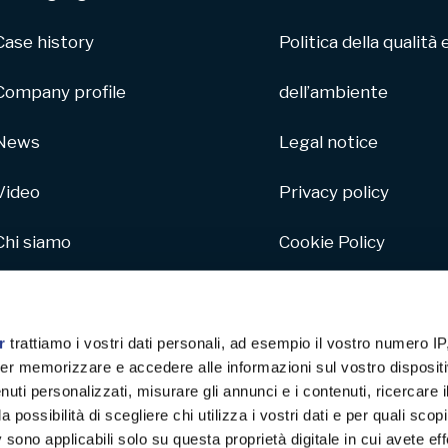
Case history
Politica della qualità 
Company profile
dell’ambiente
News
Legal notice
Video
Privacy policy
Chi siamo
Cookie Policy
Parco macchine
Whistleblowing
Hive
r
trattiamo i vostri dati personali, ad esempio il vostro numero IP
er memorizzare e accedere alle informazioni sul vostro dispositiv
Carta da parati
uti personalizzati, misurare gli annunci e i contenuti, ricercare i
a possibilità di scegliere chi utilizza i vostri dati e per quali scop
 sono applicabili solo su questa proprietà digitale in cui avete eff
Progetto sostenibile