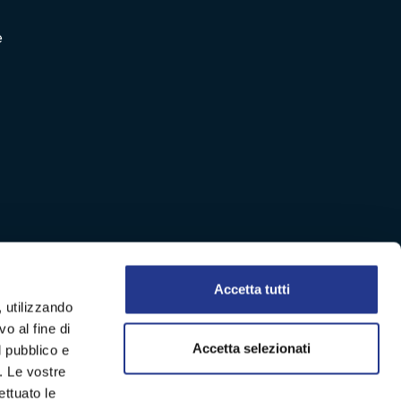
e
Accetta tutti
, utilizzando
o al fine di
Accetta selezionati
l pubblico e
i. Le vostre
ettuato le