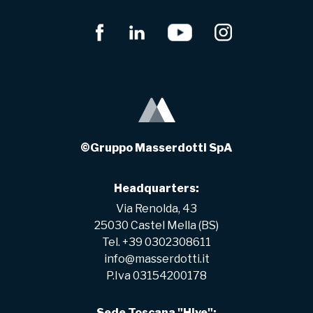
©Gruppo Masserdotti SpA
Headquarters:
Via Renolda, 43
25030 Castel Mella (BS)
Tel. +39 0302308611
info@masserdotti.it
P.Iva 03154200178
Sede Toscana "Hive":