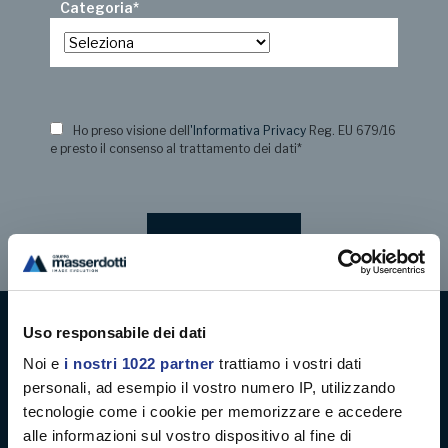
Categoria
*
Ho preso visione dell
'Informativa Privacy
Reg. EU 679/16
e presto il consenso al trattamento dei dati
*
Uso responsabile dei dati
Digital decoration
Noi e
i nostri 1022 partner
trattiamo i vostri dati
personali, ad esempio il vostro numero IP, utilizzando
Digital signage
tecnologie come i cookie per memorizzare e accedere
alle informazioni sul vostro dispositivo al fine di