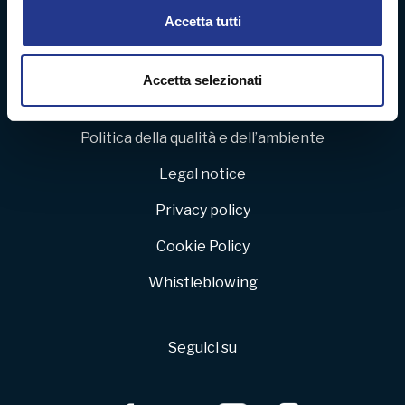
modificare o ritirare il tuo consenso in qualsiasi momento
Accetta tutti
Contattaci
dalla Dichiarazione sui cookie.
Lavora con noi
Utilizziamo i cookie per personalizzare contenuti ed
Accetta selezionati
annunci, per fornire funzionalità dei social media e per
Area riservata
analizzare il nostro traffico. Condividiamo inoltre
Politica della qualità e dell’ambiente
informazioni sul modo in cui utilizza il nostro sito con i
nostri partner che si occupano di analisi dei dati web,
Legal notice
pubblicità e social media, i quali potrebbero combinarle
con altre informazioni che ha fornito loro o che hanno
Privacy policy
raccolto dal suo utilizzo dei loro servizi.
Cookie Policy
Whistleblowing
Seguici su